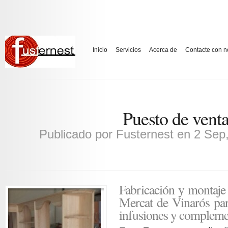
Inicio
Servicios
Acerca de
Contacte con n
Puesto de vent
Publicado por
Fusternest
en 2 Sep
Fabricación y montaje 
Mercat de Vinarós para
infusiones y compleme