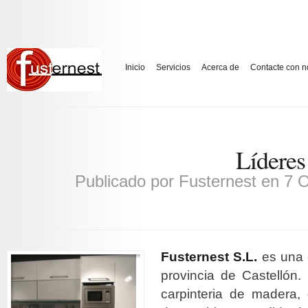
Inicio
Servicios
Acerca de
Contacte con n
Líderes
Publicado por
Fusternest
en 7 O
Fusternest S.L.
es una 
provincia de Castellón
carpinteria de madera, 