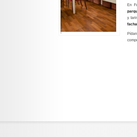
En Fu
parqu
y tar
facha
Pída
compr