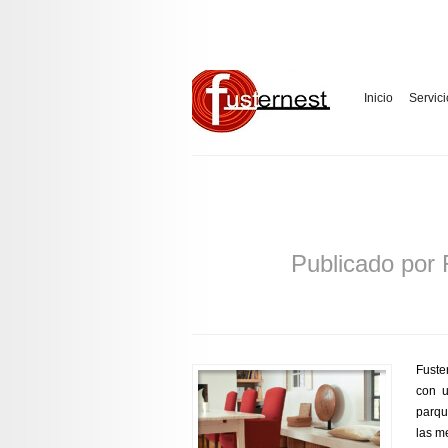
Inicio
Servici
Publicado por
Fuste
con u
parqu
las m